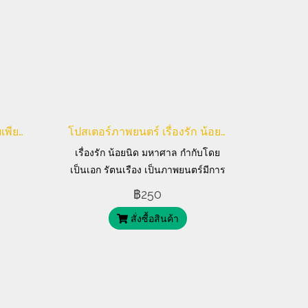
หนังสือแนวทางการเล่น ขลุ่ยเพียงออ กับโน๊ตเพลงไทย
โปสเตอร์ภาพยนตร์ เรื่องรัก น้อยนิด มหาศาล
เรื่องรัก น้อยนิด มหาศาล กำกับโดย
เป็นเอก รัตนเรือง เป็นภาพยนตร์มีการ
ใช้ภาษาถึง 3 ภาษาได้แก่ ไทย ญี่ปุ่น
฿250
และอังกฤษ เข้าฉายเมื่อวันที่ 8
สั่งซื้อสินค้า
สิงหาคม พ.ศ. 2546 นำแสดงโดย ทา
ดาโนบุ อาซาโนะ, สินิทธา บุญยศักดิ์,
เฌอมาลย์ บุญยศักดิ์