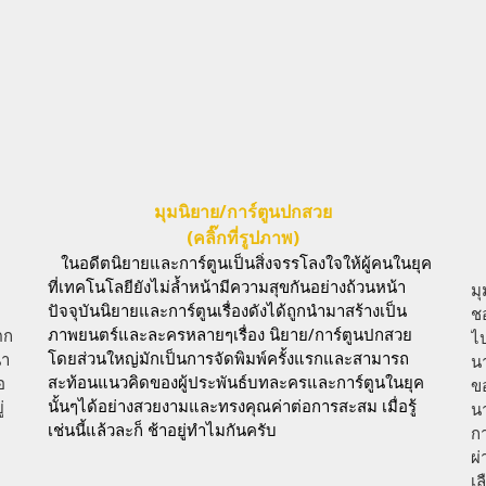
มุมนิยาย/การ์ตูนปกสวย
(คลิ๊กที่รูปภาพ)
ในอดีตนิยายและการ์ตูนเป็นสิ่งจรรโลงใจให้ผู้คนในยุค
ที่เทคโนโลยียังไม่ล้ำหน้ามีความสุขกันอย่างถ้วนหน้า
มุ
ปัจจุบันนิยายและการ์ตูนเรื่องดังได้ถูกนำมาสร้างเป็น
ช
ภาพยนตร์และละครหลายๆเรื่อง นิยาย/การ์ตูนปกสวย
ตก
ไ
โดยส่วนใหญ่มักเป็นการจัดพิมพ์ครั้งแรกและสามารถ
นำ
น
สะท้อนแนวคิดของผู้ประพันธ์บทละครและการ์ตูนในยุค
อ
ข
นั้นๆได้อย่างสวยงามและทรงคุณค่าต่อการสะสม เมื่อรู้
่
น
เช่นนี้แล้วละก็ ช้าอยู่ทำไมกันครับ
กา
ผ
เ