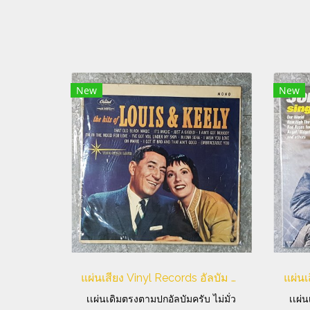
New
New
แผ่นเสียง Vinyl Records อัลบัม The Hits of LOUIS & KEELY
เเผ่นเดิมตรงตามปกอัลบัมครับ ไม่มั่ว
เเผ่