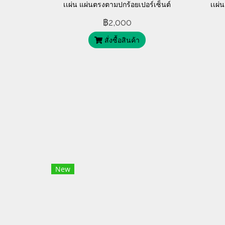
เเผ่น แผ่นตรงตามปกร้อยเปอร์เซ็นต์
เเผ่
สภาพเก่าเก็บพร้อมใช้งานครับ ตัวปก
สภาพ
฿2,000
สวยลายพิมพ์ดั้งเดิม ไม่พิมพ์ใหม่ครับ
สวยล
สั่งซื้อสินค้า
New