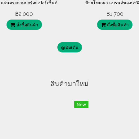
น แผ่นตรงตามปกร้อยเปอร์เซ็นต์
ป้ายโฆษณา แบรนด์ของนาฬ
เก่าเก็บพร้อมใช้งานครับ ตัวปก
Romer ที่มีความหายากต่อกา
฿2,000
฿1,700
ายพิมพ์ดั้งเดิม ไม่พิมพ์ใหม่ครับ
ปัจจุบัน ตัวแผ่นป้ายทำจากสีทอง
สั่งซื้อสินค้า
สั่งซื้อสินค้า
ดูเพิ่มเติม
สินค้ามาใหม่
New