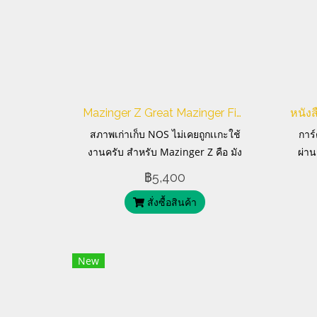
Mazinger Z Great Mazinger Figure Collection
สภาพเก่าเก็บ NOS ไม่เคยถูกเเกะใช้
การ์
งานครับ สำหรับ Mazinger Z คือ มัง
ผ่า
งะและอะนิเมะซีรีส์ซูเปอร์โรบ็อตของ
฿5,400
ญี่ปุ่น
สั่งซื้อสินค้า
New