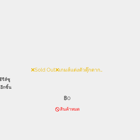
❌Sold Out❌เกมส์แต่งตัวตุ๊กตากระดาษ #13
รีส์ซู
อีกชิ้น
฿0
สินค้าหมด