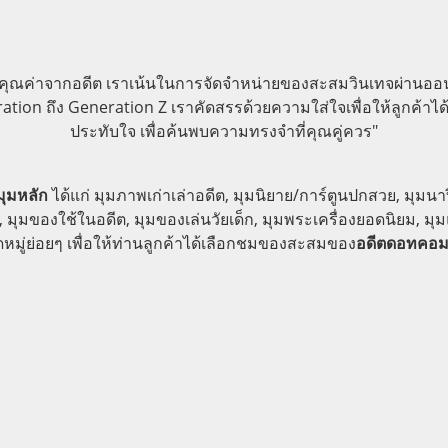
มีคุณค่าจากอดีต เราเน้นในการจัดจำหน่ายของสะสมวินเทจผ่านอ
tion ถึง Generation Z เราคัดสรรด้วยความใส่ใจเพื่อให้ลูกค้าได
ประทับใจ เพื่อค้นพบความทรงจำที่คุณคู่ควร"
ุมหลัก
ได้แก่ มุมภาพเก่าเล่าอดีต, มุมนิยาย/การ์ตูนปกสวย, มุมน
ุมของใช้ในอดีต, มุมของเล่นวัยเด็ก, มุมพระเครื่องยอดนิยม, มุม
ู่ย่อยๆ เพื่อให้ท่านลูกค้าได้เลือกชมของสะสม
ของ
อดีตดอทคอ