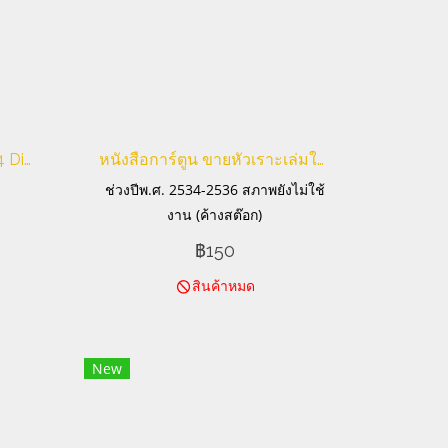
โมเดลรถ Lilliput Lane 1994 Die-Cast Village Shops The Greengrocers
หนังสือการ์ตูน ขายหัวเราะเล่มใหญ่
ช่วงปีพ.ศ. 2534-2536 สภาพยังไม่ใช้
งาน (ค้างสต๊อก)
฿150
สินค้าหมด
New