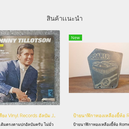
สินค้าเเนะนำ
New
แผ่นเสียง Vinyl Records อัลบัม JonnyTillotson
นเดิมตรงตามปกอัลบัมครับ ไม่มั่ว
ป้ายนาฬิกาทองเหลืองยี้ห้อ Rome