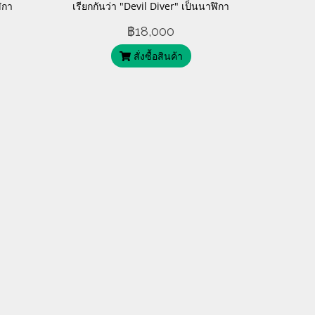
ิกา
เรียกกันว่า "Devil Diver" เป็นนาฬิกา
รหาใน
ดำน้ำแบบวินเทจที่ขึ้นชื่อเรื่องการ
฿18,000
เหลือง
ออกแบบที่โดดเด่นและโครงสร้างที่
สั่งซื้อสินค้า
แข็งแกร่ง มาพร้อมกับเลข 666 ซึ่งมี
ความหมายว่าปีศาจ