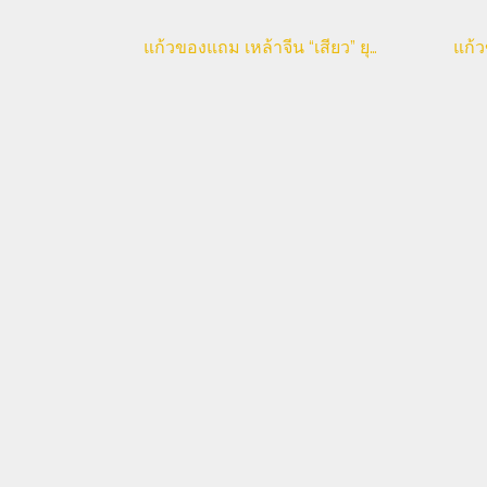
แก้วของแถม เหล้าจีน “เสียว” ยุค พ.ศ. 2520