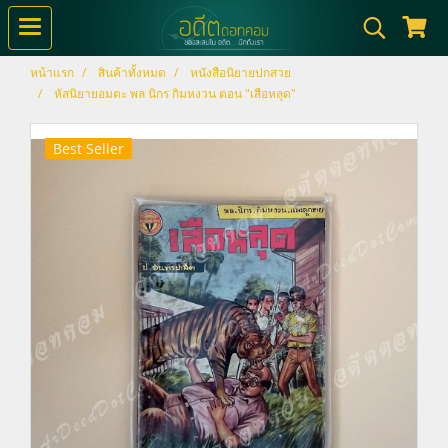
หน้าแรก
สินค้าทั้งหมด
หนังสือนิยายปกสวย
หัสนิยายอมตะ พล นิกร กิมหงวน ตอน "เสือหลุด"
Best Seller