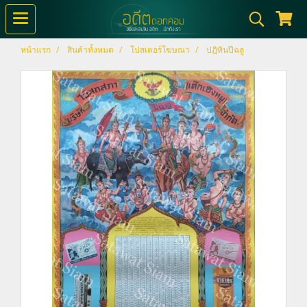
หน้าแรก
สินค้าทั้งหมด
โปสเตอร์โฆษณา
ปฎิทินปีฉลู