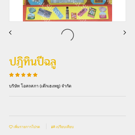
ปฎิทินปีฉลู
บริษัท โอสถสภา (เต๊กเฮงหยู) จำกัด
เพิ่มรายการโปรด
เปรียบเทียบ