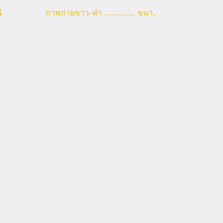
ี
ภาพถ่ายขาว-ดำ ..................... ขนาด 7 x 9 ซม.