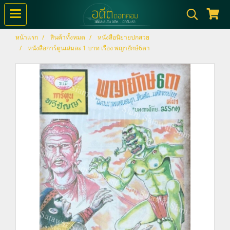
หน้าแรก
สินค้าทั้งหมด
หนังสือนิยายปกสวย
หนังสือการ์ตูนเล่มละ 1 บาท เรื่อง พญายักษ์6ตา