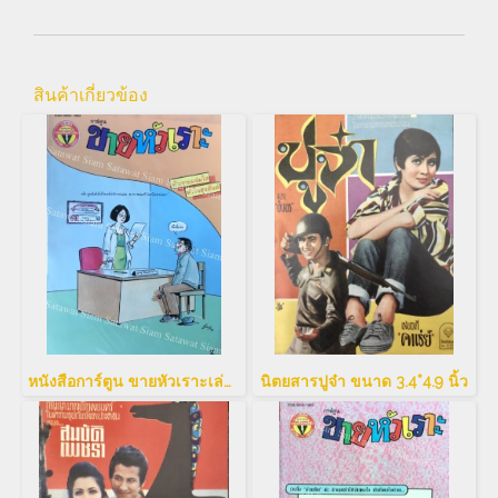
สินค้าเกี่ยวข้อง
หนังสือการ์ตูน ขายหัวเราะเล่มใหญ่
นิตยสารปูจ๋า ขนาด 3.4*4.9 นิ้ว