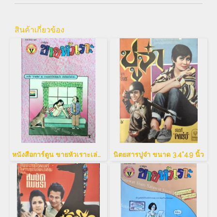
สินค้าเกี่ยวข้อง
หนังสือการ์ตูน ขายหัวเราะเล่มใหญ่
นิตยสารปูจ๋า ขนาด 3.4*4.9 นิ้ว