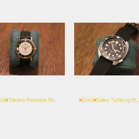
❌Sold❌Takano Precision Prime