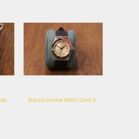
❌Sold❌Seiko Turtle 1976 Japan Market Only
Bulova Snorkel 666Ft Devil Diver Vintage