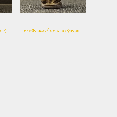
❌Sold❌หลวงพ่อเกษม เขมโก รุ่นสุริยุปราคา (ลูกสะกด)
พระพิฆเนศวร์ มหาลาภ รุ่นรวยมหาลาภ หลวงพ่อเปิ่น