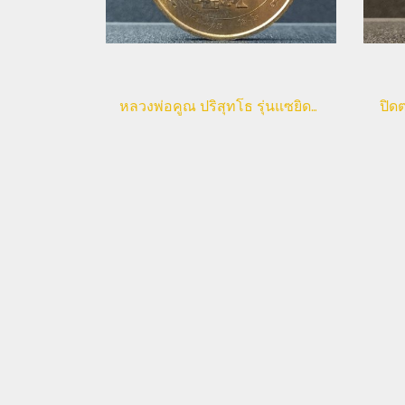
หลวงพ่อคูณ ปริสุทโธ รุ่นแซยิดครบรอบ 73 ปี
ปิดต