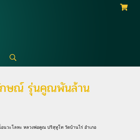
กษณ์ รุ่นคูณพันล้าน
นื้อนวะโลหะ หลวงพ่อคูณ ปริสุทูโท วัดบ้านไร่ อำเภอ