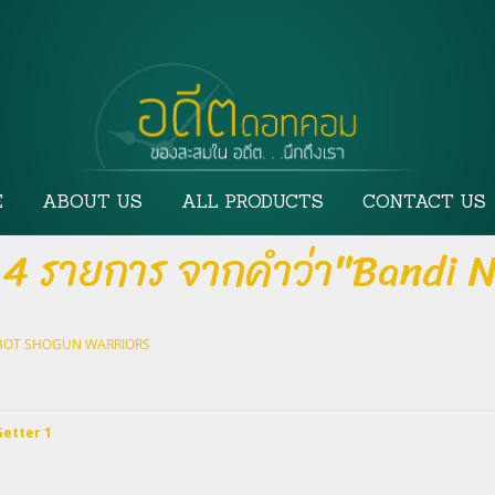
E
ABOUT US
ALL PRODUCTS
CONTACT US
 4 รายการ จากคำว่า"Bandi 
OBOT SHOGUN WARRIORS
Getter 1