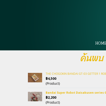
HOM
ค้นพบ
THE CHOGOKIN BANDAI GT-03 GETTER 1 R
฿4,500
(Product)
Bandai Super Robot Daisakusen series 
฿2,200
(Product)