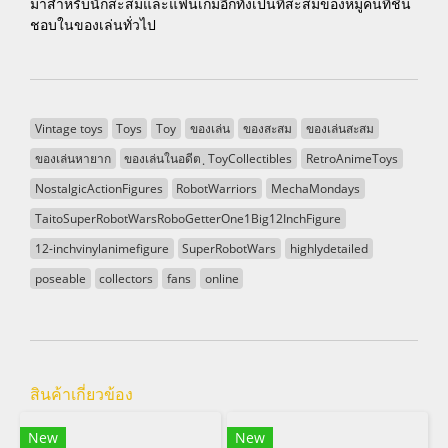
มาสำหรับนักสะสมและแฟนเกมอีกทั้งเป็นที่สะสมของหมู่คนที่ชื่น
ชอบในของเล่นทั่วไป
Vintage toys
Toys
Toy
ของเล่น
ของสะสม
ของเล่นสะสม
ของเล่นหายาก
ของเล่นในอดีต ฺ ToyCollectibles
RetroAnimeToys
NostalgicActionFigures
RobotWarriors
MechaMondays
TaitoSuperRobotWarsRoboGetterOne1Big12InchFigure
12-inchvinylanimefigure
SuperRobotWars
highlydetailed
poseable
collectors
fans
online
สินค้าเกี่ยวข้อง
New
New