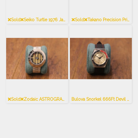
❌Sold❌Seiko Turtle 1976 Japan Market Only
❌Sold❌Takano Precision Prime
❌Sold❌Zodaic ASTROGRAPHIC SSL Swiss Made Vintage
Bulova Snorkel 666Ft Devil Diver Vintage