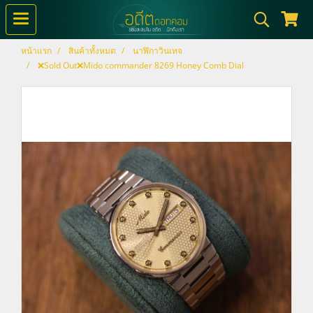
หน้าแรก
สินค้าทั้งหมด
นาฬิกาวินเทจ
❌Sold Out❌Mido commander 8269 Honey Comb Dial